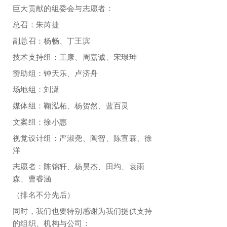
巨大贡献的组委会与志愿者：
总召：朱芮捷
副总召：杨畅、丁王滨
技术支持组：王康、周嘉诚、宋璟珅
赞助组：钟天乐、卢济舟
场地组：刘潇
媒体组：鞠泓柘、杨贺然、蓝百灵
文案组：徐小惠
视觉设计组：严淑尧、陶智、陈宣霖、徐
洋
志愿者：陈锦轩、杨昊杰、田均、袁雨
森、曹睿涵
（排名不分先后）
同时，我们也要特别感谢为我们提供支持
的组织、机构与公司：