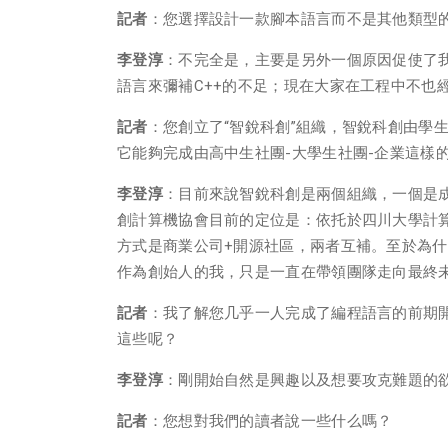
記者
：您選擇設計一款腳本語言而不是其他類型的
李登淳
：不完全是，主要是另外一個原因促使了我
語言來彌補C++的不足；現在大家在工程中不也
記者
：您創立了“智銳科創”組織，智銳科創由學
它能夠完成由高中生社團-大學生社團-企業這樣
李登淳
：目前來說智銳科創是兩個組織，一個是
創計算機協會目前的定位是：依托於四川大學計
方式是商業公司+開源社區，兩者互補。至於為
作為創始人的我，只是一直在帶領團隊走向最終
記者
：我了解您几乎一人完成了編程語言的前期
這些呢？
李登淳
：剛開始自然是興趣以及想要攻克難題的
記者
：您想對我們的讀者說一些什么嗎？