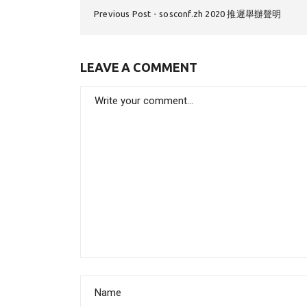
Previous Post
sosconf.zh 2020 推遲舉辦聲明
LEAVE A COMMENT