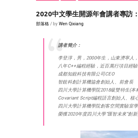
2020中文學生開源年會講者專訪
部落格
by
Wen Qixiang
講者簡介：
李登淳，男，2000年生，山東濟寧人
八年C++編程經驗，近百萬行項目經驗
成都知銳科技有限公司CEO
智銳科創計算機協會創始人、前會長
四川大學計算機學院2018級雙特生(本
Covariant Script編程語言創始人、
四川大學計算機學院創客空間實驗室
榮獲2020年度四川大學“匯智未來”創