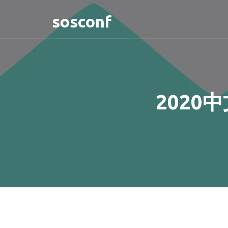
sosconf
202